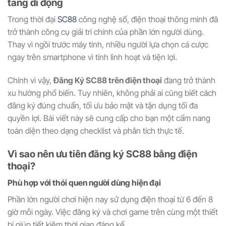
tảng di động
Trong thời đại
SC88
công nghệ số, điện thoại thông minh đã
trở thành công cụ giải trí chính của phần lớn người dùng.
Thay vì ngồi trước máy tính, nhiều người lựa chọn cá cược
ngay trên smartphone vì tính linh hoạt và tiện lợi.
Chính vì vậy,
Đăng Ký SC88 trên điện thoại
đang trở thành
xu hướng phổ biến. Tuy nhiên, không phải ai cũng biết cách
đăng ký đúng chuẩn, tối ưu bảo mật và tận dụng tối đa
quyền lợi. Bài viết này sẽ cung cấp cho bạn một cẩm nang
toàn diện theo dạng checklist và phân tích thực tế.
Vì sao nên ưu tiên đăng ký SC88 bằng điện
thoại?
Phù hợp với thói quen người dùng hiện đại
Phần lớn người chơi hiện nay sử dụng điện thoại từ 6 đến 8
giờ mỗi ngày. Việc đăng ký và chơi game trên cùng một thiết
bị giúp tiết kiệm thời gian đáng kể.