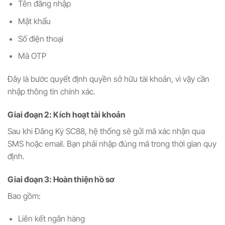
Tên đăng nhập
Mật khẩu
Số điện thoại
Mã OTP
Đây là bước quyết định quyền sở hữu tài khoản, vì vậy cần
nhập thông tin chính xác.
Giai đoạn 2: Kích hoạt tài khoản
Sau khi Đăng Ký SC88, hệ thống sẽ gửi mã xác nhận qua
SMS hoặc email. Bạn phải nhập đúng mã trong thời gian quy
định.
Giai đoạn 3: Hoàn thiện hồ sơ
Bao gồm:
Liên kết ngân hàng