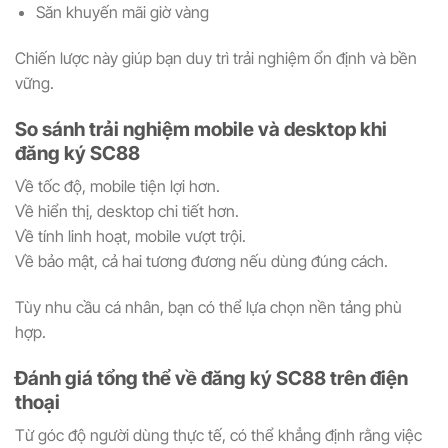
Săn khuyến mãi giờ vàng
Chiến lược này giúp bạn duy trì trải nghiệm ổn định và bền
vững.
So sánh trải nghiệm mobile và desktop khi
đăng ký SC88
Về tốc độ, mobile tiện lợi hơn.
Về hiển thị, desktop chi tiết hơn.
Về tính linh hoạt, mobile vượt trội.
Về bảo mật, cả hai tương đương nếu dùng đúng cách.
Tùy nhu cầu cá nhân, bạn có thể lựa chọn nền tảng phù
hợp.
Đánh giá tổng thể về đăng ký SC88 trên điện
thoại
Từ góc độ người dùng thực tế, có thể khẳng định rằng việc