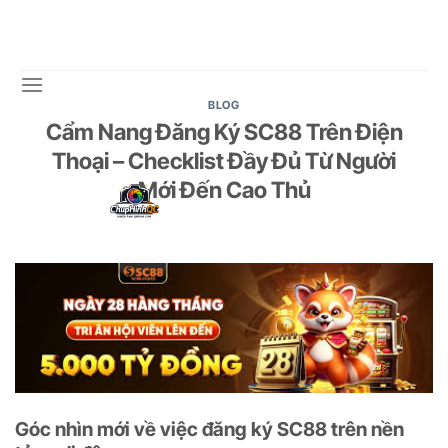
Bỏ
qua
nội
dung
BLOG
Cẩm Nang Đăng Ký SC88 Trên Điện
Thoại – Checklist Đầy Đủ Từ Người
Mới Đến Cao Thủ
Góc nhìn mới về việc đăng ký SC88 trên nền