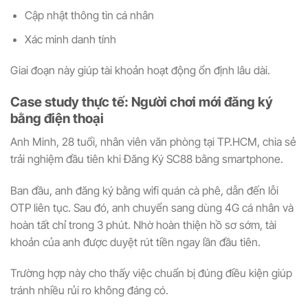
Cập nhật thông tin cá nhân
Xác minh danh tính
Giai đoạn này giúp tài khoản hoạt động ổn định lâu dài.
Case study thực tế: Người chơi mới đăng ký
bằng điện thoại
Anh Minh, 28 tuổi, nhân viên văn phòng tại TP.HCM, chia sẻ
trải nghiệm đầu tiên khi Đăng Ký SC88 bằng smartphone.
Ban đầu, anh đăng ký bằng wifi quán cà phê, dẫn đến lỗi
OTP liên tục. Sau đó, anh chuyển sang dùng 4G cá nhân và
hoàn tất chỉ trong 3 phút. Nhờ hoàn thiện hồ sơ sớm, tài
khoản của anh được duyệt rút tiền ngay lần đầu tiên.
Trường hợp này cho thấy việc chuẩn bị đúng điều kiện giúp
tránh nhiều rủi ro không đáng có.