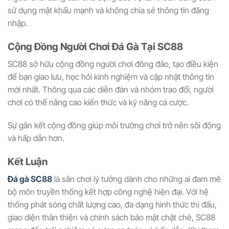
sử dụng mật khẩu mạnh và không chia sẻ thông tin đăng
nhập.
Cộng Đồng Người Chơi Đá Gà Tại SC88
SC88 sở hữu cộng đồng người chơi đông đảo, tạo điều kiện
để bạn giao lưu, học hỏi kinh nghiệm và cập nhật thông tin
mới nhất. Thông qua các diễn đàn và nhóm trao đổi, người
chơi có thể nâng cao kiến thức và kỹ năng cá cược.
Sự gắn kết cộng đồng giúp môi trường chơi trở nên sôi động
và hấp dẫn hơn.
Kết Luận
Đá gà SC88
là sân chơi lý tưởng dành cho những ai đam mê
bộ môn truyền thống kết hợp công nghệ hiện đại. Với hệ
thống phát sóng chất lượng cao, đa dạng hình thức thi đấu,
giao diện thân thiện và chính sách bảo mật chặt chẽ, SC88