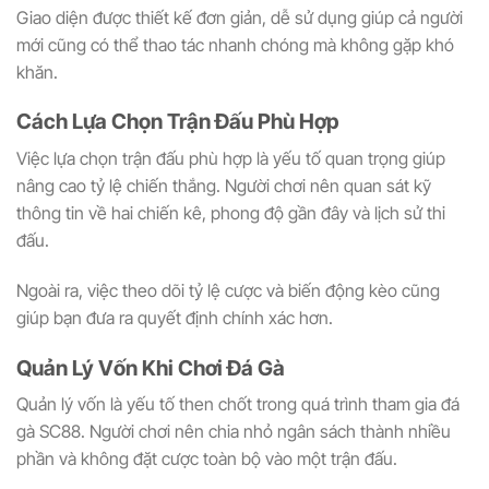
Giao diện được thiết kế đơn giản, dễ sử dụng giúp cả người
mới cũng có thể thao tác nhanh chóng mà không gặp khó
khăn.
Cách Lựa Chọn Trận Đấu Phù Hợp
Việc lựa chọn trận đấu phù hợp là yếu tố quan trọng giúp
nâng cao tỷ lệ chiến thắng. Người chơi nên quan sát kỹ
thông tin về hai chiến kê, phong độ gần đây và lịch sử thi
đấu.
Ngoài ra, việc theo dõi tỷ lệ cược và biến động kèo cũng
giúp bạn đưa ra quyết định chính xác hơn.
Quản Lý Vốn Khi Chơi Đá Gà
Quản lý vốn là yếu tố then chốt trong quá trình tham gia đá
gà SC88. Người chơi nên chia nhỏ ngân sách thành nhiều
phần và không đặt cược toàn bộ vào một trận đấu.