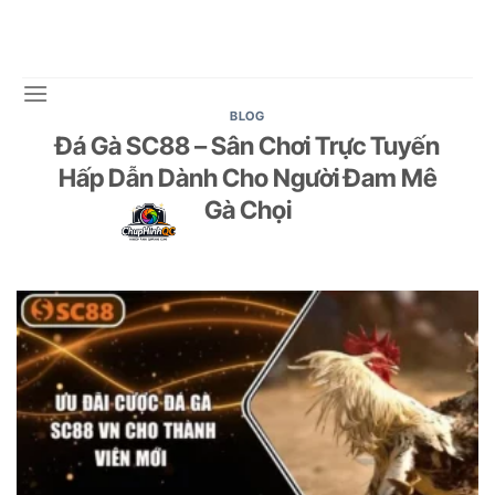
Bỏ
qua
nội
dung
BLOG
Đá Gà SC88 – Sân Chơi Trực Tuyến
Hấp Dẫn Dành Cho Người Đam Mê
Gà Chọi