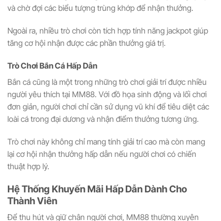
và chờ đợi các biểu tượng trùng khớp để nhận thưởng.
Ngoài ra, nhiều trò chơi còn tích hợp tính năng jackpot giúp
tăng cơ hội nhận được các phần thưởng giá trị.
Trò Chơi Bắn Cá Hấp Dẫn
Bắn cá cũng là một trong những trò chơi giải trí được nhiều
người yêu thích tại MM88. Với đồ họa sinh động và lối chơi
đơn giản, người chơi chỉ cần sử dụng vũ khí để tiêu diệt các
loài cá trong đại dương và nhận điểm thưởng tương ứng.
Trò chơi này không chỉ mang tính giải trí cao mà còn mang
lại cơ hội nhận thưởng hấp dẫn nếu người chơi có chiến
thuật hợp lý.
Hệ Thống Khuyến Mãi Hấp Dẫn Dành Cho
Thành Viên
Để thu hút và giữ chân người chơi, MM88 thường xuyên