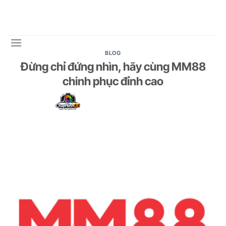
Bỏ
qua
nội
dung
BLOG
Đừng chỉ đứng nhìn, hãy cùng MM88
chinh phục đỉnh cao