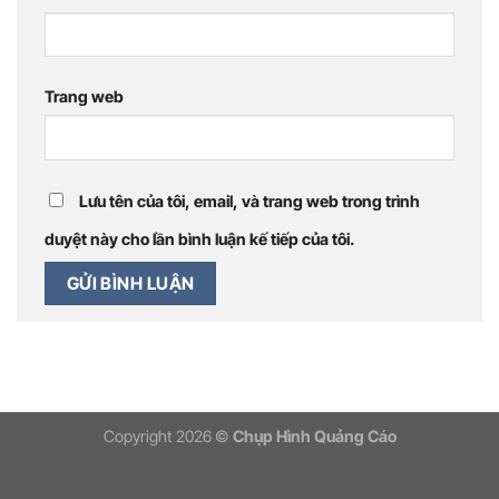
Trang web
Lưu tên của tôi, email, và trang web trong trình
duyệt này cho lần bình luận kế tiếp của tôi.
Copyright 2026 ©
Chụp Hình Quảng Cáo