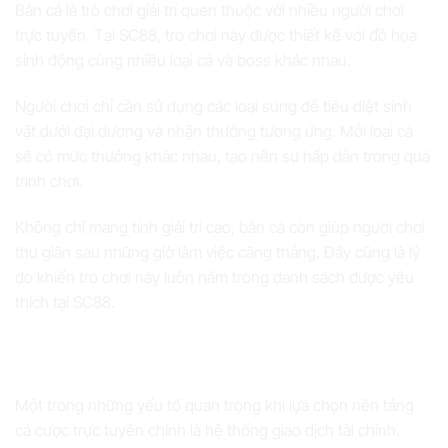
Bắn cá là trò chơi giải trí quen thuộc với nhiều người chơi
trực tuyến. Tại SC88, trò chơi này được thiết kế với đồ họa
sinh động cùng nhiều loại cá và boss khác nhau.
Người chơi chỉ cần sử dụng các loại súng để tiêu diệt sinh
vật dưới đại dương và nhận thưởng tương ứng. Mỗi loại cá
sẽ có mức thưởng khác nhau, tạo nên sự hấp dẫn trong quá
trình chơi.
Không chỉ mang tính giải trí cao, bắn cá còn giúp người chơi
thư giãn sau những giờ làm việc căng thẳng. Đây cũng là lý
do khiến trò chơi này luôn nằm trong danh sách được yêu
thích tại SC88.
Hệ Thống Nạp Rút Tiền Nhanh Chóng Và An
Toàn
Một trong những yếu tố quan trọng khi lựa chọn nền tảng
cá cược trực tuyến chính là hệ thống giao dịch tài chính.