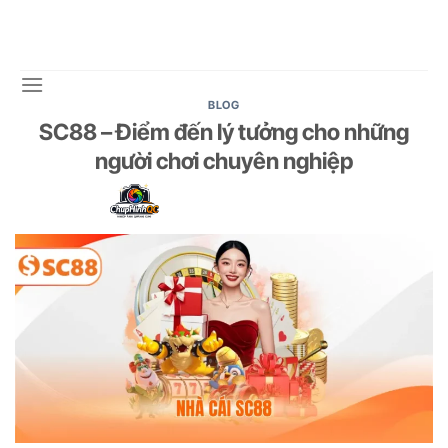
Bỏ
qua
nội
dung
BLOG
SC88 – Điểm đến lý tưởng cho những
người chơi chuyên nghiệp