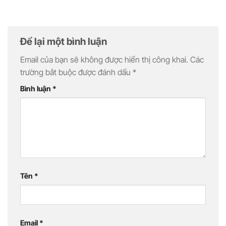
Để lại một bình luận
Email của bạn sẽ không được hiển thị công khai.
Các
trường bắt buộc được đánh dấu
*
Bình luận
*
Tên
*
Email
*