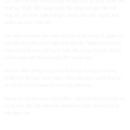
Cá cược thể thao là một trong những dịch vụ được quan tâm
nhất tại SC88. Nền tảng cung cấp hàng loạt giải đấu thể
thao lớn nhỏ trên toàn thế giới, mang đến cho người chơi
nhiều lựa chọn hấp dẫn.
Các môn thể thao phổ biến như bóng đá, bóng rổ, quần vợt
hay cầu lông đều được cập nhật đầy đủ. Người chơi có thể
theo dõi tỷ lệ cược, thông tin trận đấu cũng như các thống
kê liên quan để đưa ra quyết định chính xác.
Một ưu điểm đáng chú ý của hệ thống cá cược thể thao
SC88 là tỷ lệ cược cạnh tranh. Điều này giúp người chơi có
cơ hội tối ưu lợi nhuận khi tham gia đặt cược.
Ngoài ra, các kèo cược cũng được cập nhật liên tục trước và
trong trận đấu, tạo nên trải nghiệm cá cược sống động và
hấp dẫn hơn.
Casino Trực Tuyến SC88 Với Trải Nghiệm Chân