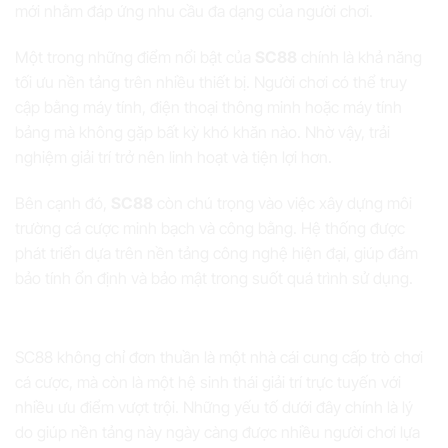
mới nhằm đáp ứng nhu cầu đa dạng của người chơi.
Một trong những điểm nổi bật của
SC88
chính là khả năng
tối ưu nền tảng trên nhiều thiết bị. Người chơi có thể truy
cập bằng máy tính, điện thoại thông minh hoặc máy tính
bảng mà không gặp bất kỳ khó khăn nào. Nhờ vậy, trải
nghiệm giải trí trở nên linh hoạt và tiện lợi hơn.
Bên cạnh đó,
SC88
còn chú trọng vào việc xây dựng môi
trường cá cược minh bạch và công bằng. Hệ thống được
phát triển dựa trên nền tảng công nghệ hiện đại, giúp đảm
bảo tính ổn định và bảo mật trong suốt quá trình sử dụng.
Những Điểm Nổi Bật Khi Tham Gia SC88
SC88 không chỉ đơn thuần là một nhà cái cung cấp trò chơi
cá cược, mà còn là một hệ sinh thái giải trí trực tuyến với
nhiều ưu điểm vượt trội. Những yếu tố dưới đây chính là lý
do giúp nền tảng này ngày càng được nhiều người chơi lựa